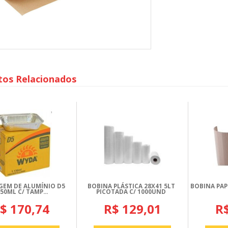
tos Relacionados
GEM DE ALUMÍNIO D5
BOBINA PLÁSTICA 28X41 5LT
BOBINA PA
150ML C/ TAMP...
PICOTADA C/ 1000UND
$ 170,74
R$ 129,01
R