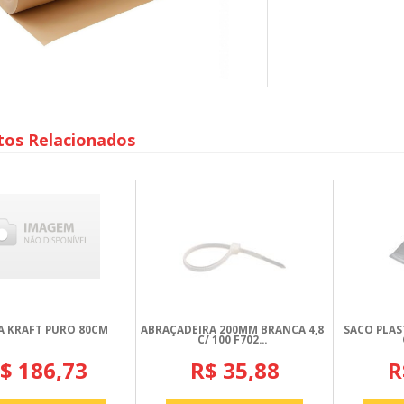
tos Relacionados
A KRAFT PURO 80CM
ABRAÇADEIRA 200MM BRANCA 4,8
SACO PLAS
C/ 100 F702...
$ 186,73
R$ 35,88
R