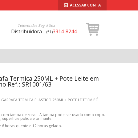
ACESSAR CONTA
Televendas Seg à Sex
Distribuidora -
3314-8244
(51)
afa Termica 250ML + Pote Leite em
mo Ref.: SR1001/63
 GARRAFA TÉRMICA PLÁSTICO 250ML + POTE LEITE EM PÓ
ca com tampa de rosca. A tampa pode ser usada como copo.
 superfície polida e brilhante.
 6 horas quente e 12 horas gelado.