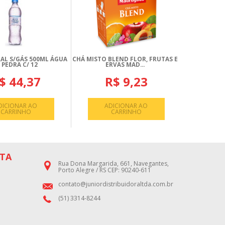
AL S/GÁS 500ML ÁGUA
CHÁ MISTO BLEND FLOR, FRUTAS E
 PEDRA C/ 12
ERVAS MAD...
$ 44,37
R$ 9,23
DICIONAR AO
ADICIONAR AO
CARRINHO
CARRINHO
TA
Rua Dona Margarida, 661, Navegantes,
Porto Alegre / RS CEP: 90240-611
contato@juniordistribuidoraltda.com.br
(51) 3314-8244