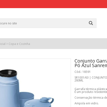
icial
>
Copa e Cozinha
Conjunto Garr
Pó Azul Sanre
Cód.: 18591
SR1001/63 | CONJUNTO
280ML
Garrafa térmica plásti
É um produto resistente,
Conservação térmica de
Ampola em vidro.