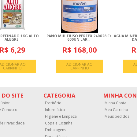
 REFINADO 1KG ALTO
PANO MULTIUSO PERFEX 240X28 C/
ÁGUA MINER
ALEGRE
600UN LAR...
DA
R$ 6,29
R$ 168,00
R
ADICIONAR AO
ADICIONAR AO
A
CARRINHO
CARRINHO
 DO SITE
CATEGORIA
MINHA CON
Júnior
Escritório
Minha Conta
e Conosco
Informática
Meu Carrinho
Higiene e Limpeza
Meus pedidos
 de Privacidade
Copa e Cozinha
Embalagens
Descartáveis