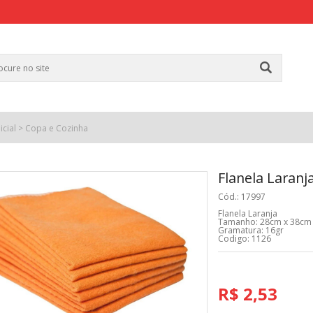
icial
>
Copa e Cozinha
Flanela Laranj
Cód.: 17997
Flanela Laranja
Tamanho: 28cm x 38cm
Gramatura: 16gr
Codigo: 1126
R$ 2,53