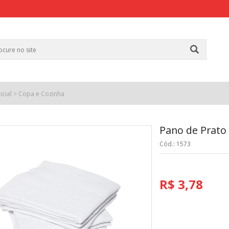
icial
>
Copa e Cozinha
Pano de Prato
Cód.: 1573
R$ 3,78