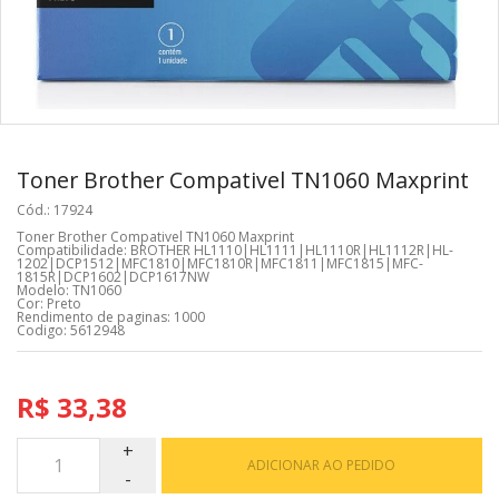
Toner Brother Compativel TN1060 Maxprint
Cód.: 17924
Toner Brother Compativel TN1060 Maxprint
Compatibilidade: BROTHER HL­1110|HL­1111|HL­1110R|HL­1112R|HL­
1202|DCP­1512|MFC­1810|MFC­1810R|MFC­1811|MFC­1815|MFC­
1815R|DCP­1602|DCP­1617NW
Modelo: TN­1060
Cor: Preto
Rendimento de paginas: 1000
Codigo: 5612948
R$ 33,38
ADICIONAR AO PEDIDO