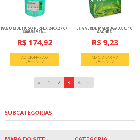
PANO MULTIUSO PERFEX 240X27 C/
CHA VERDE MADRUGADA C/10
600UN VER...
SACHÊS
R$ 174,92
R$ 9,23
ADICIONAR AO
ADICIONAR AO
CARRINHO
CARRINHO
«
1
2
3
4
»
SUBCATEGORIAS
MAPA DO SITE
CATEGORIA