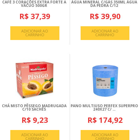
CAFÉ 3 CORAÇÕES EXTRA FORTE A
ÁGUA MINERAL C/GÁS 350ML ÁGUA
VÁCUO 500GR
DA PEDRA C/12
R$ 37,39
R$ 39,90
ADICIONAR AO
ADICIONAR AO
CARRINHO
CARRINHO
CHÁ MISTO PÊSSEGO MADRUGADA
PANO MULTIUSO PERFEX SUPERPRO
C/10 SACHÊS
240X27 C/ ...
R$ 9,23
R$ 174,92
ADICIONAR AO
ADICIONAR AO
CARRINHO
CARRINHO