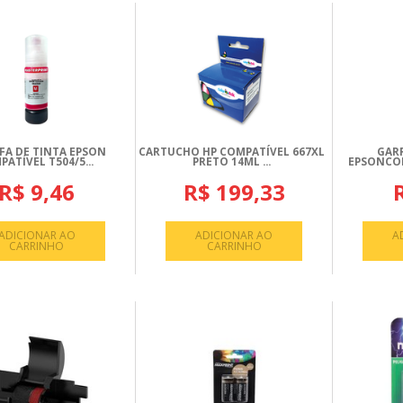
FA DE TINTA EPSON
CARTUCHO HP COMPATÍVEL 667XL
GARR
ATÍVEL T504/5...
PRETO 14ML ...
EPSONCOM
R$ 9,46
R$ 199,33
ADICIONAR AO
ADICIONAR AO
A
CARRINHO
CARRINHO