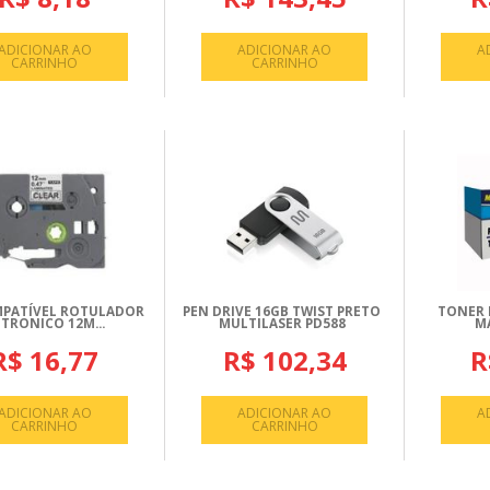
ADICIONAR AO
ADICIONAR AO
A
CARRINHO
CARRINHO
MPATÍVEL ROTULADOR
PEN DRIVE 16GB TWIST PRETO
TONER 
ETRONICO 12M...
MULTILASER PD588
M
R$ 16,77
R$ 102,34
R
ADICIONAR AO
ADICIONAR AO
A
CARRINHO
CARRINHO