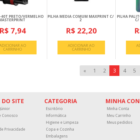
R-40T PRETO/VERMELHO
PILHA MEDIA COMUM MAXPRINT C/
PILHA PALI
MASTERPRINT
2
C/
R$ 7,94
R$ 22,20
R
ADICIONAR AO
ADICIONAR AO
A
CARRINHO
CARRINHO
«
1
2
3
4
5
 DO SITE
CATEGORIA
MINHA CON
Júnior
Escritório
Minha Conta
e Conosco
Informática
Meu Carrinho
Higiene e Limpeza
Meus pedidos
 de Privacidade
Copa e Cozinha
Embalagens