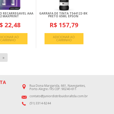
TO RECARREGAVEL AAA
GARRAFA DE TINTA T544122-BK
 2 MAXPRINT
PRETO 65ML EPSON
$ 22,48
R$ 157,79
DICIONAR AO
ADICIONAR AO
CARRINHO
CARRINHO
»
TA
Rua Dona Margarida, 661, Navegantes,
Porto Alegre / RS CEP: 90240-611
contato@juniordistribuidoraltda.com.br
(51) 3314-8244