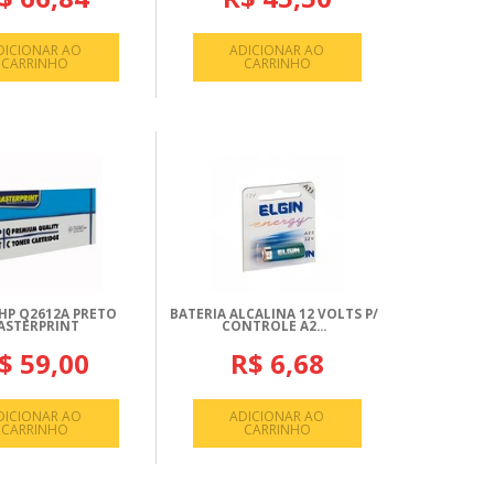
DICIONAR AO
ADICIONAR AO
CARRINHO
CARRINHO
HP Q2612A PRETO
BATERIA ALCALINA 12 VOLTS P/
ASTERPRINT
CONTROLE A2...
$ 59,00
R$ 6,68
DICIONAR AO
ADICIONAR AO
CARRINHO
CARRINHO