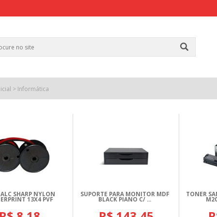
icial
>
Informática
CALC SHARP NYLON
SUPORTE PARA MONITOR MDF
TONER SA
ERPRINT 13X4 PVF
BLACK PIANO C/ ...
M20
R$ 8,18
R$ 143,45
R