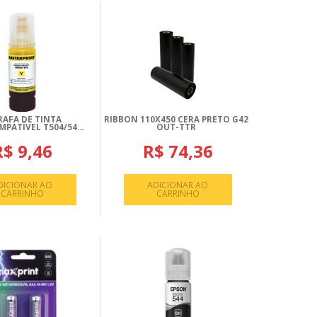
AFA DE TINTA
RIBBON 110X450 CERA PRETO G42
PATÍVEL T504/54...
OUT-TTR
R$ 9,46
R$ 74,36
DICIONAR AO
ADICIONAR AO
CARRINHO
CARRINHO