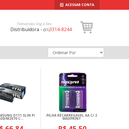
ACESSAR CONTA
Televendas Seg à Sex
Distribuidora -
3314-8244
(51)
MSUNG D111 SLIN P/
PILHA RECARREGAVEL AA C/ 2
20/M2070 C...
MAXPRINT
$ 66,84
R$ 45,50